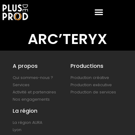
ARC’TERYX
A propos
Productions
Qui sommes-nous ?
Production créative
Services
Production exécutive
Activité et partenaires
Production de services
Nos engagements
La région
La région AURA
Lyon