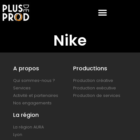
Nike
A propos
Productions
Qui sommes-nous ?
Production créative
Services
Production exécutive
Activité et partenaires
Production de services
Nos engagements
La région
La région AURA
Lyon