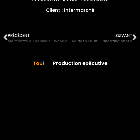
Client : Intermarché
PRÉCÉDENT
SUIVANT
Ma recette du bonheur – Wendie Renard x Intermarché
Adidas x OL #1 – Shooting photo
Tout
Production exécutive