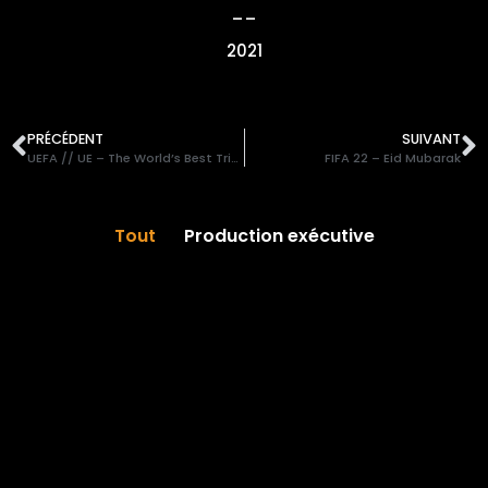
__
2021
PRÉCÉDENT
SUIVANT
UEFA // UE – The World’s Best Trick
FIFA 22 – Eid Mubarak
Tout
Production exécutive