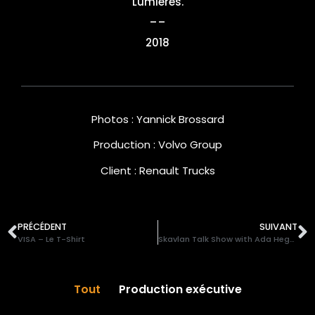
Lumières.
__
2018
Photos : Yannick Brossard
Production : Volvo Group
Client : Renault Trucks
PRÉCÉDENT
SUIVANT
VISA – Le T-Shirt
Skavlan Talk Show with Ada Hegerberg
Tout
Production exécutive